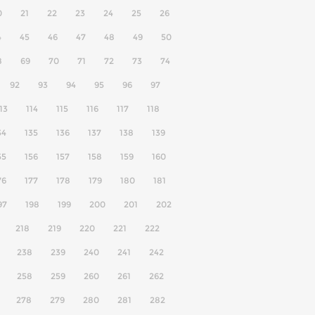
0
21
22
23
24
25
26
4
45
46
47
48
49
50
8
69
70
71
72
73
74
92
93
94
95
96
97
13
114
115
116
117
118
34
135
136
137
138
139
55
156
157
158
159
160
76
177
178
179
180
181
97
198
199
200
201
202
218
219
220
221
222
238
239
240
241
242
258
259
260
261
262
278
279
280
281
282