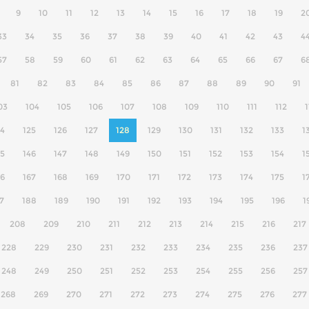
9
10
11
12
13
14
15
16
17
18
19
2
33
34
35
36
37
38
39
40
41
42
43
4
57
58
59
60
61
62
63
64
65
66
67
6
81
82
83
84
85
86
87
88
89
90
91
03
104
105
106
107
108
109
110
111
112
1
24
125
126
127
128
129
130
131
132
133
1
45
146
147
148
149
150
151
152
153
154
1
66
167
168
169
170
171
172
173
174
175
1
7
188
189
190
191
192
193
194
195
196
1
208
209
210
211
212
213
214
215
216
217
228
229
230
231
232
233
234
235
236
237
248
249
250
251
252
253
254
255
256
257
268
269
270
271
272
273
274
275
276
277