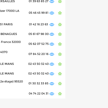
VERSAILLES
01 39 63 85 27
tzer 17000 LA
05 46 45 99 81
651 PARIS
01 42 16 23 63
00 BENAGUES
05 61 67 98 00
s France 32000
05 62 07 52 75
34070
07 84 52 20 16
0 LE MANS
02 43 50 32 40
0 LE MANS
02 43 50 32 40
(2e étage) 95520
01 30 32 33 85
04 74 22 04 31