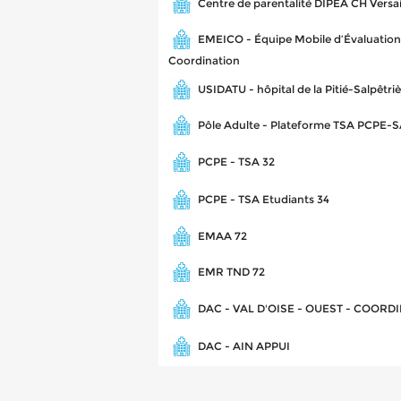
Centre de parentalité DIPEA CH Versai
EMEICO - Équipe Mobile d’Évaluation,
Coordination
USIDATU - hôpital de la Pitié-Salpêtri
Pôle Adulte - Plateforme TSA PCPE
PCPE - TSA 32
PCPE - TSA Etudiants 34
EMAA 72
EMR TND 72
DAC - VAL D'OISE - OUEST - COORD
DAC - AIN APPUI