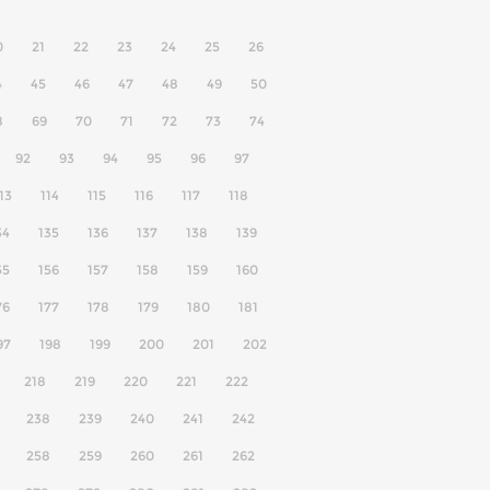
0
21
22
23
24
25
26
4
45
46
47
48
49
50
8
69
70
71
72
73
74
92
93
94
95
96
97
13
114
115
116
117
118
34
135
136
137
138
139
55
156
157
158
159
160
76
177
178
179
180
181
97
198
199
200
201
202
218
219
220
221
222
238
239
240
241
242
258
259
260
261
262