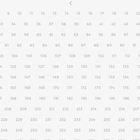
9
10
11
12
13
14
15
16
17
18
19
2
33
34
35
36
37
38
39
40
41
42
43
4
57
58
59
60
61
62
63
64
65
66
67
6
81
82
83
84
85
86
87
88
89
90
91
03
104
105
106
107
108
109
110
111
112
1
24
125
126
127
128
129
130
131
132
133
1
45
146
147
148
149
150
151
152
153
154
1
66
167
168
169
170
171
172
173
174
175
1
7
188
189
190
191
192
193
194
195
196
1
208
209
210
211
212
213
214
215
216
217
228
229
230
231
232
233
234
235
236
237
248
249
250
251
252
253
254
255
256
257