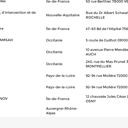
lles
Île-de-France
50 rue Berthier 78000 
 d’Intervention et de
Rue du Dr Albert Schwei
Nouvelle-Aquitaine
ROCHELLE
ère
Île-de-France
47-83 Bd de l’Hôpital 75
-SAMSAH
Occitanie
5 route de Guilhot 091
10 avenue Pierre Mendè
Occitanie
AUCH
240, rue du Mas Prunet 
Occitanie
MONTPELLIER
Pays-de-la-Loire
92-94 rue Molière 7200
Pays-de-la-Loire
92-94 rue Molière 7200
12 chaussée Jules César 
INOV
Île-de-France
OSNY
Auvergne-Rhône-
Alpes