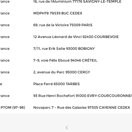
France
16, rue de l'Aluminium 77176 SAVIGNY-LE-TEMPLE
France
MDPH78 78539 BUC CEDEX
France
69, rue de la Victoire 75009 PARIS
France
12 Avenue Léonard de Vinci 92400 COURBEVOIE
France
7/11, rue Erik Satie 93000 BOBIGNY
France
7-9, voie Félix Eboué 94046 CRÉTEIL
France
2, avenue du Parc 95000 CERGY
ie
Place Ferré 65000 TARBES
France
93 Rue Henri Rochefort 91000 EVRY-COURCOURONNE
PTOM (97-98)
Novaparc 7 - Rue des Galaxies 97305 CAYENNE CEDEX