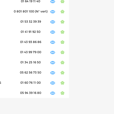
01 64 19 11 40
0 801 801 100 (N° vert)
01 53 32 39 39
01 41 91 92 50
01 43 93 86 86
01 43 99 79 00
01 34 25 16 50
05 62 56 73 50
S
01 60 76 11 00
05 94 39 16 80