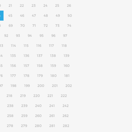
0
21
22
23
24
25
26
4
45
46
47
48
49
50
8
69
70
71
72
73
74
92
93
94
95
96
97
13
114
115
116
117
118
34
135
136
137
138
139
55
156
157
158
159
160
76
177
178
179
180
181
97
198
199
200
201
202
218
219
220
221
222
238
239
240
241
242
258
259
260
261
262
278
279
280
281
282