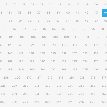
9
10
11
12
13
14
15
16
17
18
19
2
33
34
35
36
37
38
39
40
41
42
43
4
57
58
59
60
61
62
63
64
65
66
67
6
81
82
83
84
85
86
87
88
89
90
91
03
104
105
106
107
108
109
110
111
112
1
24
125
126
127
128
129
130
131
132
133
1
45
146
147
148
149
150
151
152
153
154
1
66
167
168
169
170
171
172
173
174
175
1
7
188
189
190
191
192
193
194
195
196
1
208
209
210
211
212
213
214
215
216
217
228
229
230
231
232
233
234
235
236
237
248
249
250
251
252
253
254
255
256
257
268
269
270
271
272
273
274
275
276
277