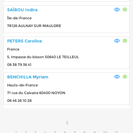
SAÏBOU Indira
Île-de-France
78126 AULNAY SUR MAULDRE
PETERS Caroline
France
5, Impasse du bisson 50640 LE TEILLEUL
06 38 79 36 41
BENCHILLA Myriam
Hauts-de-France
71 rue du Calvaire 60400 NOYON
06 46 26 10 28
1
2
3
4
5
6
7
8
9
10
11