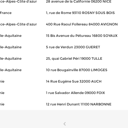
ce-Alpes-Côte d'azur
28 avenue de la Californie 06200 NICE
-France
1, rue de Rome 93110 ROSNY SOUS BOIS
ce-Alpes-Côte d'azur
400 Rue Raoul Follereau 84000 AVIGNON
le-Aquitaine
15 Bis Avenue du Pétureau 16800 SOYAUX
le-Aquitaine
5 rue de Verdun 23000 GUERET
le-Aquitaine
25, quai Gabriel Péri 19000 TULLE
le-Aquitaine
10 rue Bougainville 87000 LIMOGES
nie
14 Rue Eugène Sue 32000 AUCH
nie
1 rue Salvador Allende 09000 FOIX
nie
12 rue Henri Dunant 11100 NARBONNE