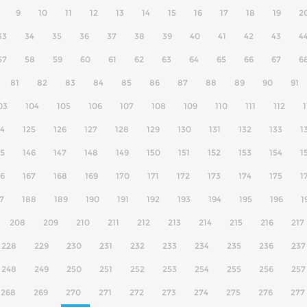
9
10
11
12
13
14
15
16
17
18
19
2
33
34
35
36
37
38
39
40
41
42
43
4
57
58
59
60
61
62
63
64
65
66
67
6
81
82
83
84
85
86
87
88
89
90
91
03
104
105
106
107
108
109
110
111
112
1
24
125
126
127
128
129
130
131
132
133
1
45
146
147
148
149
150
151
152
153
154
1
66
167
168
169
170
171
172
173
174
175
1
7
188
189
190
191
192
193
194
195
196
1
208
209
210
211
212
213
214
215
216
217
228
229
230
231
232
233
234
235
236
237
248
249
250
251
252
253
254
255
256
257
268
269
270
271
272
273
274
275
276
277