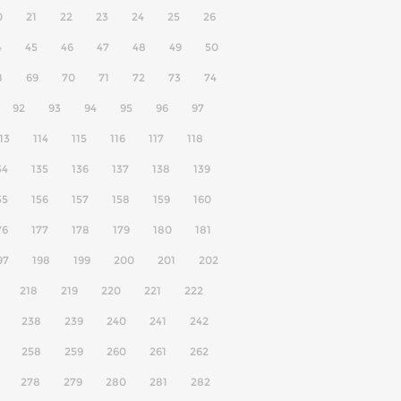
0
21
22
23
24
25
26
4
45
46
47
48
49
50
8
69
70
71
72
73
74
92
93
94
95
96
97
13
114
115
116
117
118
34
135
136
137
138
139
55
156
157
158
159
160
76
177
178
179
180
181
97
198
199
200
201
202
218
219
220
221
222
238
239
240
241
242
258
259
260
261
262
278
279
280
281
282