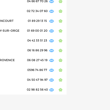
04 66 67 70 26
02 72 34 07 60
LANCOURT
01 89 29 13 15
GNY-SUR-ORGE
01 69 00 01 20
04 42 33 51 23
06 16 86 29 96
 PROVENCE
06 08 27 45 19
0596 74 86 77
04 50 47 94 97
02 98 82 56 40