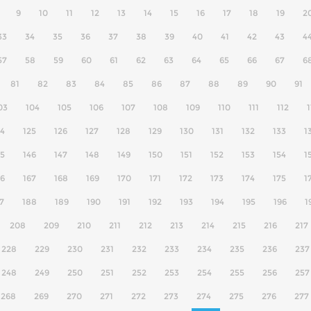
9
10
11
12
13
14
15
16
17
18
19
2
33
34
35
36
37
38
39
40
41
42
43
4
57
58
59
60
61
62
63
64
65
66
67
6
81
82
83
84
85
86
87
88
89
90
91
03
104
105
106
107
108
109
110
111
112
1
24
125
126
127
128
129
130
131
132
133
1
45
146
147
148
149
150
151
152
153
154
1
66
167
168
169
170
171
172
173
174
175
1
7
188
189
190
191
192
193
194
195
196
1
208
209
210
211
212
213
214
215
216
217
228
229
230
231
232
233
234
235
236
237
248
249
250
251
252
253
254
255
256
257
268
269
270
271
272
273
274
275
276
277