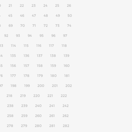
0
21
22
23
24
25
26
4
45
46
47
48
49
50
8
69
70
71
72
73
74
92
93
94
95
96
97
13
114
115
116
117
118
34
135
136
137
138
139
55
156
157
158
159
160
76
177
178
179
180
181
97
198
199
200
201
202
218
219
220
221
222
238
239
240
241
242
258
259
260
261
262
278
279
280
281
282