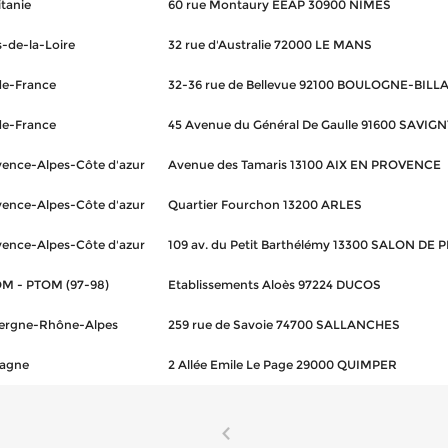
tanie
60 rue Montaury EEAP 30900 NIMES
-de-la-Loire
32 rue d'Australie 72000 LE MANS
de-France
32-36 rue de Bellevue 92100 BOULOGNE-BIL
de-France
45 Avenue du Général De Gaulle 91600 SAVI
vence-Alpes-Côte d'azur
Avenue des Tamaris 13100 AIX EN PROVENCE
vence-Alpes-Côte d'azur
Quartier Fourchon 13200 ARLES
vence-Alpes-Côte d'azur
109 av. du Petit Barthélémy 13300 SALON DE
M - PTOM (97-98)
Etablissements Aloès 97224 DUCOS
ergne-Rhône-Alpes
259 rue de Savoie 74700 SALLANCHES
tagne
2 Allée Emile Le Page 29000 QUIMPER