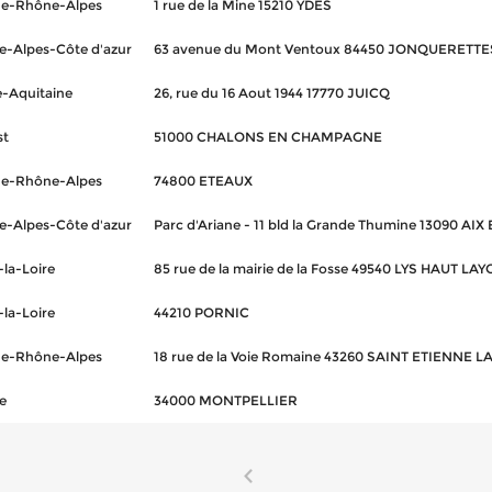
e-Rhône-Alpes
1 rue de la Mine 15210 YDES
e-Alpes-Côte d'azur
63 avenue du Mont Ventoux 84450 JONQUERETTE
e-Aquitaine
26, rue du 16 Aout 1944 17770 JUICQ
st
51000 CHALONS EN CHAMPAGNE
e-Rhône-Alpes
74800 ETEAUX
e-Alpes-Côte d'azur
Parc d'Ariane - 11 bld la Grande Thumine 13090 A
la-Loire
85 rue de la mairie de la Fosse 49540 LYS HAUT LA
la-Loire
44210 PORNIC
e-Rhône-Alpes
18 rue de la Voie Romaine 43260 SAINT ETIENNE 
e
34000 MONTPELLIER