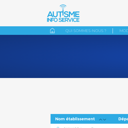
QUI SOMMES-NOUS ?
MOD
Nom établissement
Dép