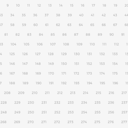
9
10
11
12
13
14
15
16
17
18
19
2
33
34
35
36
37
38
39
40
41
42
43
4
57
58
59
60
61
62
63
64
65
66
67
6
81
82
83
84
85
86
87
88
89
90
91
03
104
105
106
107
108
109
110
111
112
1
24
125
126
127
128
129
130
131
132
133
1
45
146
147
148
149
150
151
152
153
154
1
66
167
168
169
170
171
172
173
174
175
1
7
188
189
190
191
192
193
194
195
196
1
208
209
210
211
212
213
214
215
216
217
228
229
230
231
232
233
234
235
236
237
248
249
250
251
252
253
254
255
256
257
268
269
270
271
272
273
274
275
276
277