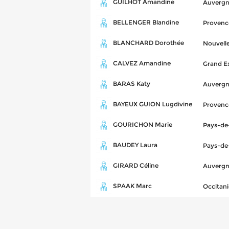
GUILHOT Amandine
Auvergn
BELLENGER Blandine
Provenc
BLANCHARD Dorothée
Nouvell
CALVEZ Amandine
Grand E
BARAS Katy
Auvergn
BAYEUX GUION Lugdivine
Provenc
GOURICHON Marie
Pays-de-
BAUDEY Laura
Pays-de-
GIRARD Céline
Auvergn
SPAAK Marc
Occitani