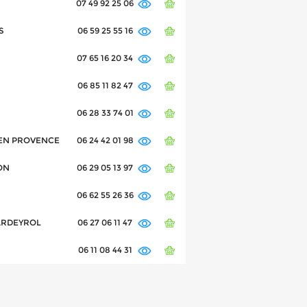
07 49 92 25 06
S
06 59 25 55 16
07 65 16 20 34
06 85 11 82 47
06 28 33 74 01
IX EN PROVENCE
06 24 42 01 98
YON
06 29 05 13 97
06 62 55 26 36
LARDEYROL
06 27 06 11 47
06 11 08 44 31